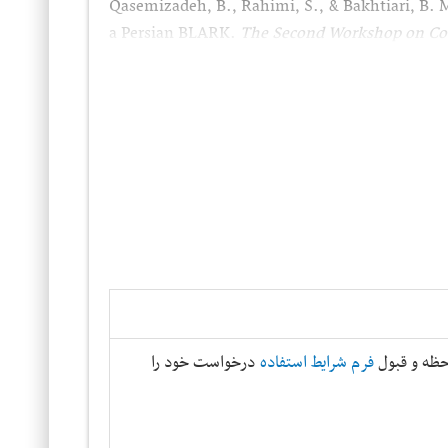
Qasemizadeh, B.‎, Rahimi, S.‎, & Bakhtiari, B.‎ M
a Persian BLARK.‎
The Second Workshop on Com
)
دریافت
. (
California, USA
ظه و قبول
فرم شرایط استفاده
درخواست خود را