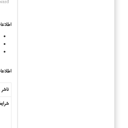
oward
اطلاعا
د
د
ص
اطلاعا
ناشر
شرایط