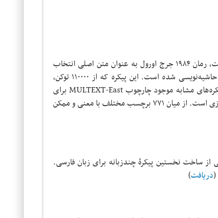
برای تهیهٔ پیکرهٔ فارسی ۱۹۸۴ که در چارچوب MULTEXT-East تولید شده است، رمان ۱۹۸۴ جرج اورول به عنوان متن اصلی انتخاب
شده و نسخهٔ فارسی این کتاب برای اضافه کردن زبان فارسی به این چارچوب حاشیه‌نویسی شده است. این پیکره که از ۱۱۰۰۰۰ توکن،
۱۱۲۶۶ پاراگراف، ۶۶۰۶ جمله، ۶۶۳۲ لما و ۱۳۵۹۷ کلمه تشکیل شده است، با پیکره‌های مشابه موجود چارچوب MULTEXT-East برای
زبان‌هایی چون انگلیسی، بلغاری، چک، استونی، لهستانی، رومانیایی و اسلونی موازی است. از میان ۷۷۱ برچسب مختلف با معنی و ممکن
حیمی، س.، سالاریان، م.، و بهاری سلیم، ع. (۱٣٨۵). گزارشی از ساخت نخستین پیکرهٔ چندزبانه برای زبان فارسی.
.
دریافت
)